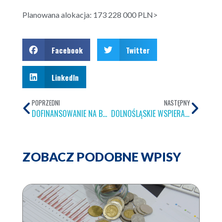
Planowana alokacja: 173 228 000 PLN>
Facebook
Twitter
LinkedIn
POPRZEDNI
NASTĘPNY
DOFINANSOWANIE NA BADANIA, ROZWÓJ I INNOWACJE W PRZEDSIĘBIORSTWACH W ŚLĄSKIM
DOLNOŚLĄSKIE WSPIERA B+R!
ZOBACZ PODOBNE WPISY