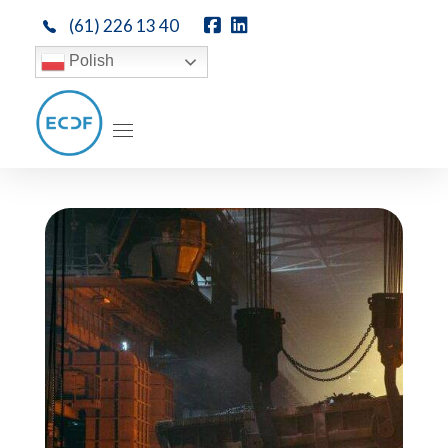
(61) 226 13 40
Polish
ECDF DOTACJE
Dotacje unijne, pozyskiwanie środków unijnych - ECDF