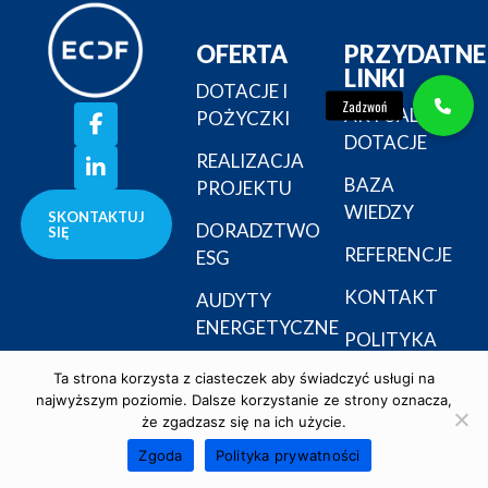
OFERTA
PRZYDATNE
LINKI
DOTACJE I
AKTUALNE
POŻYCZKI
DOTACJE
REALIZACJA
BAZA
PROJEKTU
WIEDZY
SKONTAKTUJ
DORADZTWO
SIĘ
REFERENCJE
ESG
KONTAKT
AUDYTY
ENERGETYCZNE
POLITYKA
PRYWATNOŚCI
Ta strona korzysta z ciasteczek aby świadczyć usługi na
najwyższym poziomie. Dalsze korzystanie ze strony oznacza,
że zgadzasz się na ich użycie.
Zgoda
Polityka prywatności