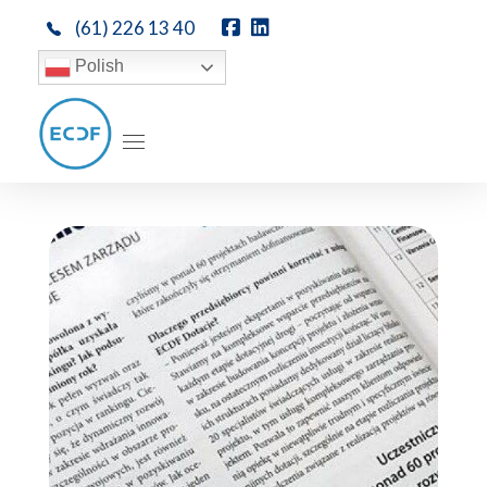
(61) 226 13 40
Polish
ECDF DOTACJE
Dotacje unijne, pozyskiwanie środków unijnych - ECDF