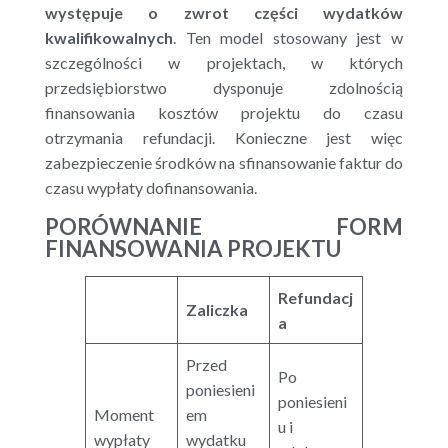
występuje o zwrot części wydatków
kwalifikowalnych
. Ten model stosowany jest w
szczególności w projektach, w których
przedsiębiorstwo dysponuje zdolnością
finansowania kosztów projektu do czasu
otrzymania refundacji. Konieczne jest więc
zabezpieczenie środków na sfinansowanie faktur do
czasu wypłaty dofinansowania.
PORÓWNANIE FORM
FINANSOWANIA PROJEKTU
Refundacj
Zaliczka
a
Przed
Po
poniesieni
poniesieni
Moment
em
u i
wypłaty
wydatku