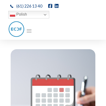
(61) 226 13 40
Polish
ECDF DOTACJE
Dotacje unijne, pozyskiwanie środków unijnych - ECDF