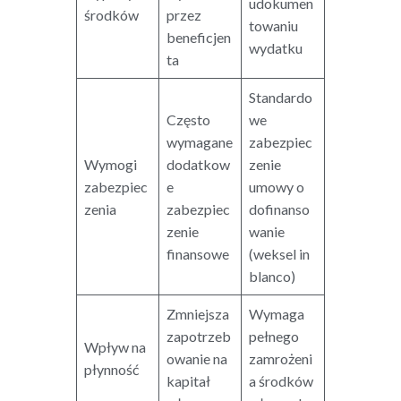
udokumen
środków
przez
towaniu
beneficjen
wydatku
ta
Standardo
Często
we
wymagane
zabezpiec
Wymogi
dodatkow
zenie
zabezpiec
e
umowy o
zenia
zabezpiec
dofinanso
zenie
wanie
finansowe
(weksel in
blanco)
Zmniejsza
Wymaga
zapotrzeb
pełnego
Wpływ na
owanie na
zamrożeni
płynność
kapitał
a środków