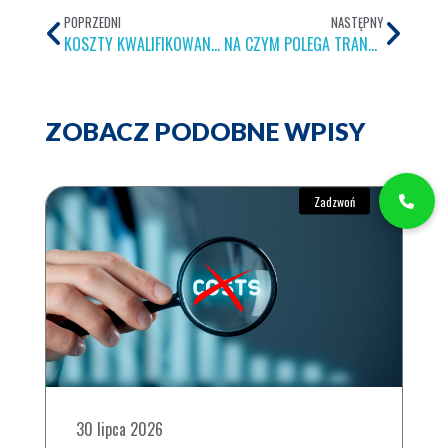
POPRZEDNI
NASTĘPNY
KOSZTY KWALIFIKOWANE W DOTACJACH UNIJNYCH – CO MOŻNA SFINANSOWAĆ Z DOFINANSOWANIA UE?
NA CZYM POLEGA TRANSFORMACJA CYFROWA W PRZEDSIĘBIORSTWIE?
ZOBACZ PODOBNE WPISY
30 lipca 2026