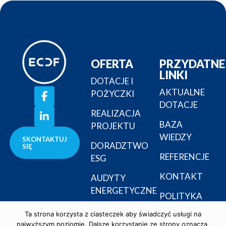
OFERTA
PRZYDATNE
LINKI
DOTACJE I
AKTUALNE
POŻYCZKI
DOTACJE
REALIZACJA
BAZA
PROJEKTU
WIEDZY
SKONTAKTUJ
DORADZTWO
SIĘ
REFERENCJE
ESG
KONTAKT
AUDYTY
ENERGETYCZNE
POLITYKA
PRYWATNOŚCI
Ta strona korzysta z ciasteczek aby świadczyć usługi na
najwyższym poziomie. Dalsze korzystanie ze strony oznacza,